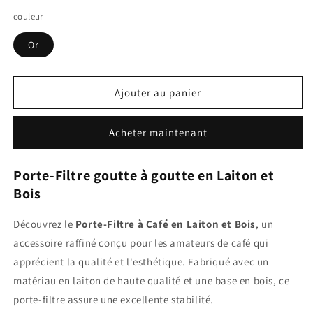
la
la
couleur
quantité
quantité
de
de
Or
Support
Support
Porte-
Porte-
Filtre
Filtre
à
à
Ajouter au panier
Café
Café
en
en
Acheter maintenant
Laiton
Laiton
et
et
Bois
Bois
Porte-Filtre goutte à goutte en Laiton et
Bois
Découvrez le
Porte-Filtre à Café en Laiton et Bois
, un
accessoire raffiné conçu pour les amateurs de café qui
apprécient la qualité et l'esthétique. Fabriqué avec un
matériau en laiton de haute qualité et une base en bois, ce
porte-filtre assure une excellente stabilité.