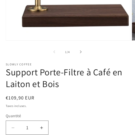
Ouvrir
O
le
le
média
m
de
1
/
4
1
2
dans
d
SLOWLY COFFEE
une
u
Support Porte-Filtre à Café en
fenêtre
f
modale
m
Laiton et Bois
Prix
€109,90 EUR
habituel
Taxes incluses.
Quantité
Réduire
Augmenter