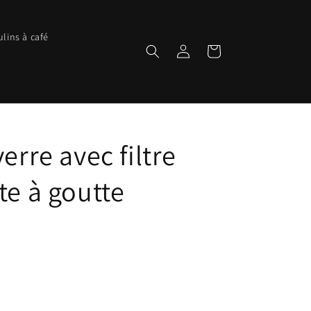
lins à café
Connexion
Panier
erre avec filtre
te à goutte