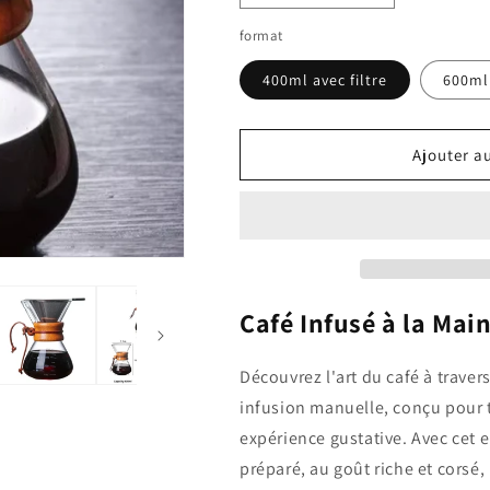
la
la
format
quantité
quantité
de
de
400ml avec filtre
600ml 
Cafetière
Cafetière
en
en
verre
verre
avec
avec
Ajouter a
filtre
filtre
infusion
infusion
goutte
goutte
à
à
goutte
goutte
Café Infusé à la Mai
Découvrez l'art du café à trave
infusion manuelle, conçu pour 
expérience gustative. Avec cet
préparé, au goût riche et corsé,